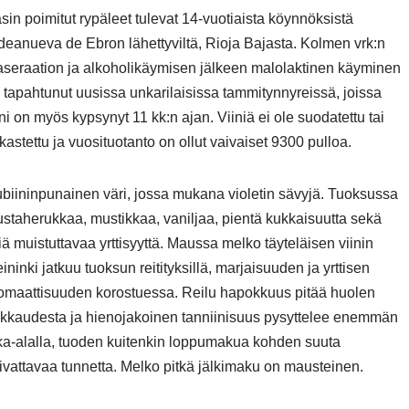
sin poimitut rypäleet tulevat 14-vuotiaista köynnöksistä
deanueva de Ebron lähettyviltä, Rioja Bajasta. Kolmen vrk:n
seraation ja alkoholikäymisen jälkeen malolaktinen käyminen
 tapahtunut uusissa unkarilaisissa tammitynnyreissä, joissa
ini on myös kypsynyt 11 kk:n ajan. Viiniä ei ole suodatettu tai
rkastettu ja vuosituotanto on ollut vaivaiset 9300 pulloa.
biininpunainen väri, jossa mukana violetin sävyjä. Tuoksussa
staherukkaa, mustikkaa, vaniljaa, pientä kukkaisuutta sekä
lliä muistuttavaa yrttisyyttä. Maussa melko täyteläisen viinin
ininki jatkuu tuoksun reitityksillä, marjaisuuden ja yrttisen
omaattisuuden korostuessa. Reilu hapokkuus pitää huolen
ikkaudesta ja hienojakoinen tanniinisuus pysyttelee enemmän
ka-alalla, tuoden kuitenkin loppumakua kohden suuta
ivattavaa tunnetta. Melko pitkä jälkimaku on mausteinen.