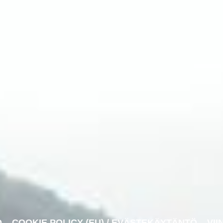
O
COOKIE POLICY (EU) / EVÄSTEKÄYTÄNTÖ
VII