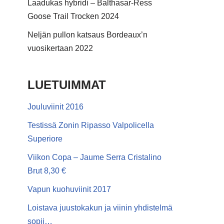
Laadukas hybridi – Balthasar-Ress
Goose Trail Trocken 2024
Neljän pullon katsaus Bordeaux’n
vuosikertaan 2022
LUETUIMMAT
Jouluviinit 2016
Testissä Zonin Ripasso Valpolicella
Superiore
Viikon Copa – Jaume Serra Cristalino
Brut 8,30 €
Vapun kuohuviinit 2017
Loistava juustokakun ja viinin yhdistelmä
sopii…