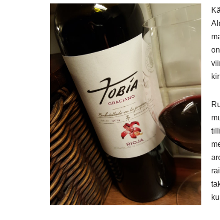
Kä
Al
ma
on
vi
ki
Ru
mu
ti
me
ar
ra
ta
ku