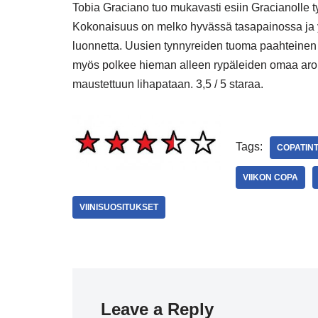
Tobia Graciano tuo mukavasti esiin Gracianolle t
Kokonaisuus on melko hyvässä tasapainossa ja yr
luonnetta. Uusien tynnyreiden tuoma paahteinen va
myös polkee hieman alleen rypäleiden omaa arom
maustettuun lihapataan. 3,5 / 5 staraa.
Tags:
COPATIN
VIIKON COPA
VIINISUOSITUKSET
Leave a Reply