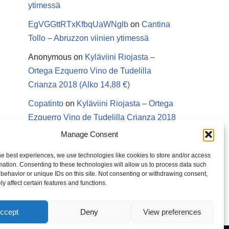
ytimessä
EgVGGttRTxKfbqUaWNglb
on
Cantina
Tollo – Abruzzon viinien ytimessä
Anonymous
on
Kyläviini Riojasta –
Ortega Ezquerro Vino de Tudelilla
Crianza 2018 (Alko 14,88 €)
Copatinto
on
Kyläviini Riojasta – Ortega
Ezquerro Vino de Tudelilla Crianza 2018
(Alko 14,88 €)
Manage Consent
Sanna van Herwaarden
on
Kyläviini
he best experiences, we use technologies like cookies to store and/or access
Riojasta – Ortega Ezquerro Vino de
mation. Consenting to these technologies will allow us to process data such
behavior or unique IDs on this site. Not consenting or withdrawing consent,
Tudelilla Crianza 2018 (Alko 14,88 €)
y affect certain features and functions.
ccept
Deny
View preferences