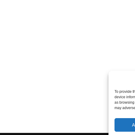
To provide t
device infor
as browsing 
may adversel
A