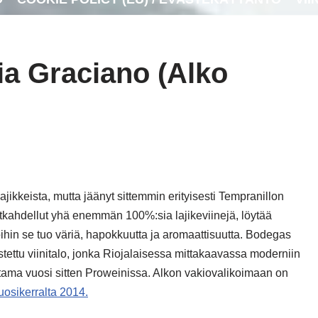
ia Graciano (Alko
jikkeista, mutta jäänyt sittemmin erityisesti Tempranillon
utkahdellut yhä enemmän 100%:sia lajikeviinejä, löytää
ihin se tuo väriä, hapokkuutta ja aromaattisuutta. Bodegas
tettu viinitalo, jonka Riojalaisessa mittakaavassa moderniin
utama vuosi sitten Proweinissa. Alkon vakiovalikoimaan on
osikerralta 2014.