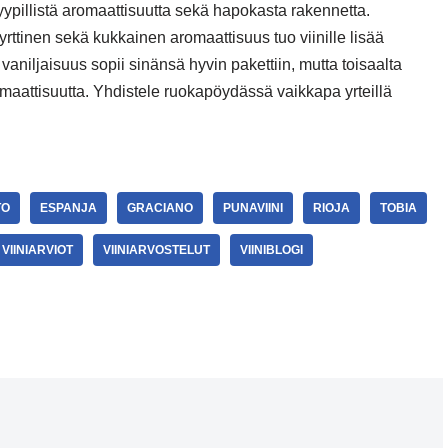
yypillistä aromaattisuutta sekä hapokasta rakennetta.
ttinen sekä kukkainen aromaattisuus tuo viinille lisää
niljaisuus sopii sinänsä hyvin pakettiin, mutta toisaalta
aattisuutta. Yhdistele ruokapöydässä vaikkapa yrteillä
TO
ESPANJA
GRACIANO
PUNAVIINI
RIOJA
TOBIA
VIINIARVIOT
VIINIARVOSTELUT
VIINIBLOGI