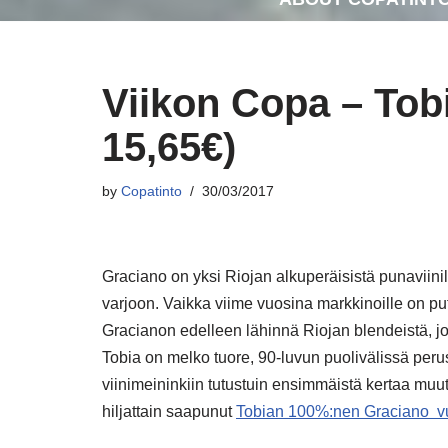
Viikon Copa – Tob
15,65€)
by
Copatinto
30/03/2017
Graciano on yksi Riojan alkuperäisistä punaviinila
varjoon. Vaikka viime vuosina markkinoille on p
Gracianon edelleen lähinnä Riojan blendeistä, jo
Tobia on melko tuore, 90-luvun puolivälissä perus
viinimeininkiin tutustuin ensimmäistä kertaa mu
hiljattain saapunut
Tobian 100%:nen Graciano vu