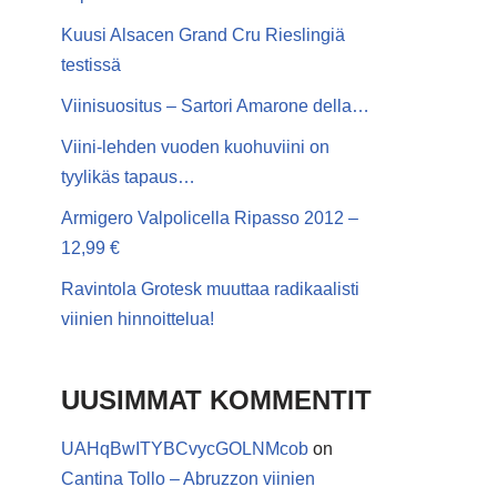
Kuusi Alsacen Grand Cru Rieslingiä
testissä
Viinisuositus – Sartori Amarone della…
Viini-lehden vuoden kuohuviini on
tyylikäs tapaus…
Armigero Valpolicella Ripasso 2012 –
12,99 €
Ravintola Grotesk muuttaa radikaalisti
viinien hinnoittelua!
UUSIMMAT KOMMENTIT
UAHqBwITYBCvycGOLNMcob
on
Cantina Tollo – Abruzzon viinien