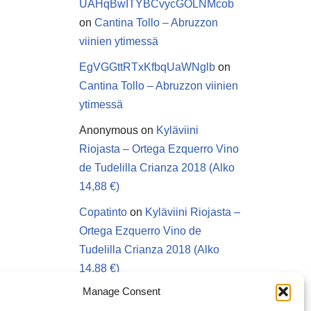
UAHqBwITYBCvycGOLNMcob
on
Cantina Tollo – Abruzzon
viinien ytimessä
EgVGGttRTxKfbqUaWNglb
on
Cantina Tollo – Abruzzon viinien
ytimessä
Anonymous
on
Kyläviini
Riojasta – Ortega Ezquerro Vino
de Tudelilla Crianza 2018 (Alko
14,88 €)
Copatinto
on
Kyläviini Riojasta –
Ortega Ezquerro Vino de
Tudelilla Crianza 2018 (Alko
14,88 €)
Manage Consent
Sanna van Herwaarden
on