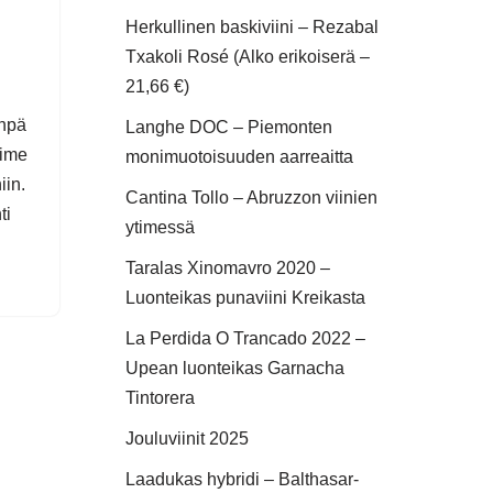
Herkullinen baskiviini – Rezabal
Txakoli Rosé (Alko erikoiserä –
21,66 €)
inpä
Langhe DOC – Piemonten
iime
monimuotoisuuden aarreaitta
iin.
Cantina Tollo – Abruzzon viinien
ti
ytimessä
Taralas Xinomavro 2020 –
Luonteikas punaviini Kreikasta
La Perdida O Trancado 2022 –
Upean luonteikas Garnacha
Tintorera
Jouluviinit 2025
Laadukas hybridi – Balthasar-