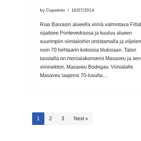
by
Copatinto
16/07/2014
Rias Baixasin alueella viiniä valmistava Fill
sijaitsee Pontevedrassa ja kuuluu alueen
suurimpiin viinitaloihin omistamalla ja viljele
noin 70 hehtaarin kokoisia tiluksiaan. Talon
taustalla on monialakonserni Masaveu ja sen
viinisektori, Masaveu Bodegas. Viinialalle
Masaveu laajensi 70-luvulla…
1
2
3
Next »