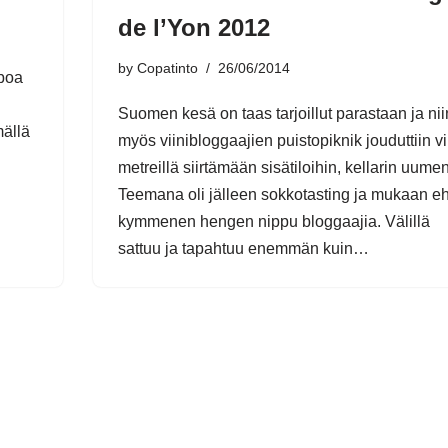
de l’Yon 2012
by
Copatinto
26/06/2014
aboa
Suomen kesä on taas tarjoillut parastaan ja ni
mällä
myös viinibloggaajien puistopiknik jouduttiin v
metreillä siirtämään sisätiloihin, kellarin uumen
Teemana oli jälleen sokkotasting ja mukaan eh
kymmenen hengen nippu bloggaajia. Välillä
sattuu ja tapahtuu enemmän kuin…