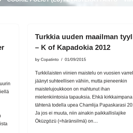
Turkkia uuden maailman tyyl
er
– K of Kapadokia 2012
by
Copatinto
01/09/2015
Turkkilaisten viinien maistelu on vuosien varrel
jäänyt suhteellisen vähiin, mutta pieneenkin
uurin
maistelujoukkoon on mahtunut ihan
iellä
mielenkiintoisia tapauksia. Ehkä kirkkaimpana
tähtenä todella upea Chamlija Papaskarasi 20
Ja jos ei muuta, niin ainakin paikkallislajike
n
Öküzgözü (=häränsilmä) on…
ista