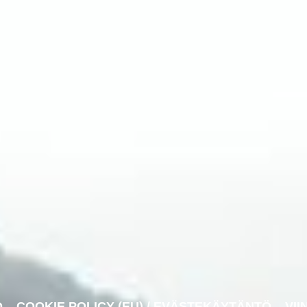
O
COOKIE POLICY (EU) / EVÄSTEKÄYTÄNTÖ
VII