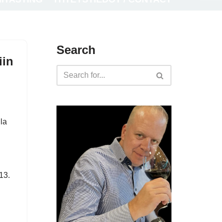
Search
iin
la
13.