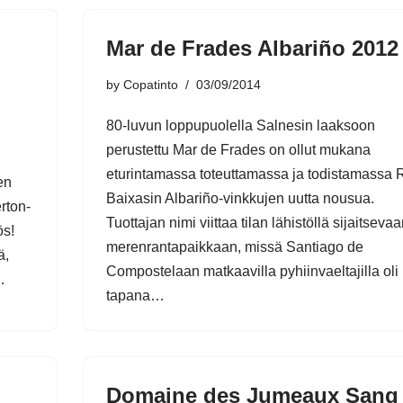
Mar de Frades Albariño 2012
by
Copatinto
03/09/2014
80-luvun loppupuolella Salnesin laaksoon
perustettu Mar de Frades on ollut mukana
eturintamassa toteuttamassa ja todistamassa 
en
Baixasin Albariño-vinkkujen uutta nousua.
rton-
Tuottajan nimi viittaa tilan lähistöllä sijaitseva
ös!
merenrantapaikkaan, missä Santiago de
ä,
Compostelaan matkaavilla pyhiinvaeltajilla oli
i…
tapana…
Domaine des Jumeaux Sang