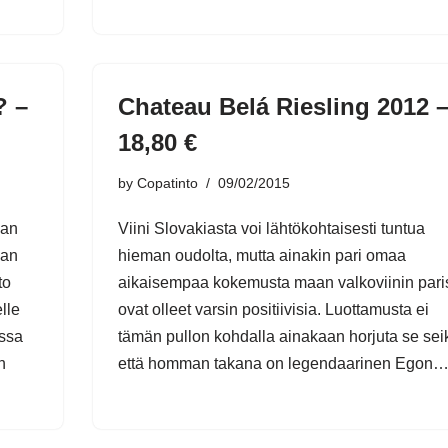
? –
Chateau Belá Riesling 2012 
18,80 €
by
Copatinto
09/02/2015
van
Viini Slovakiasta voi lähtökohtaisesti tuntua
aan
hieman oudolta, mutta ainakin pari omaa
to
aikaisempaa kokemusta maan valkoviinin pari
lle
ovat olleet varsin positiivisia. Luottamusta ei
ossa
tämän pullon kohdalla ainakaan horjuta se sei
n
että homman takana on legendaarinen Egon