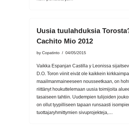
Uusia tuulahduksia Torosta
Cachito Mio 2012
by
Copatinto
04/05/2015
Vaikka Espanjan Castilla y Leonissa sijaitse
D.O. Toron viinit eivät ole kaikkein kirkkaimp
maailmanmaineeseen nousseetkaan, on hoh
riittänyt houkuttelemaan uusia toimijoita aluee
tasaiseen tahtiin. Uudempien tulijoiden jouk
on ollut tyypilliseen tapaan runsaasti isompie
tuottajaryhmittymien sivuprojekteja,…