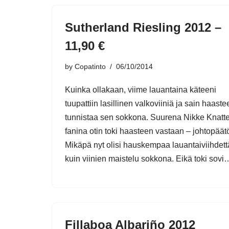
Sutherland Riesling 2012 –
11,90 €
by
Copatinto
06/10/2014
Kuinka ollakaan, viime lauantaina käteeni
tuupattiin lasillinen valkoviiniä ja sain haaste
tunnistaa sen sokkona. Suurena Nikke Knatte
fanina otin toki haasteen vastaan – johtopäät
Mikäpä nyt olisi hauskempaa lauantaiviihdett
kuin viinien maistelu sokkona. Eikä toki sov
Fillaboa Albariño 2012