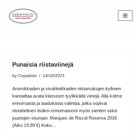
Skip
to
content
Punaisia riistaviinejä
by
Copatinto
14/10/2021
Aromikkaiden ja vivahteikkaiden riistamakujen kylkeen
kannattaa avata klassisen tyylikkäitä viinejä. Alla kolme
erinomaista ja laadukasta valintaa, jotka sopivat
riistahetkien lisäksi erinomaisesti myös sienten sekä
juustojen seuraan. Marques de Riscal Reserva 2016
(Alko 19,99 €) Koko…