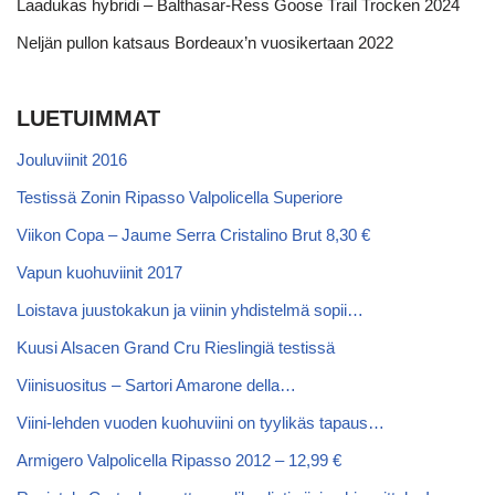
Laadukas hybridi – Balthasar-Ress Goose Trail Trocken 2024
Neljän pullon katsaus Bordeaux’n vuosikertaan 2022
LUETUIMMAT
Jouluviinit 2016
Testissä Zonin Ripasso Valpolicella Superiore
Viikon Copa – Jaume Serra Cristalino Brut 8,30 €
Vapun kuohuviinit 2017
Loistava juustokakun ja viinin yhdistelmä sopii…
Kuusi Alsacen Grand Cru Rieslingiä testissä
Viinisuositus – Sartori Amarone della…
Viini-lehden vuoden kuohuviini on tyylikäs tapaus…
Armigero Valpolicella Ripasso 2012 – 12,99 €