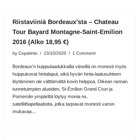
Riistaviiniä Bordeaux’sta – Chateau
Tour Bayard Montagne-Saint-Emilion
2016 (Alko 18,95 €)
by
Copatinto
23/10/2020
1 Comment
Bordeaux’n huippulaadukkailla viineillä on monesti myös
huippukovat hintalaput, eikä hyvän hinta-laatusuhteen
löytäminen ole välttämättä kovin helppoa. Oikean rannan
tunnetuimpien alueiden, St-Émilion Grand Crun ja
Pomerolin ympäriltä löytyy monia ns.
satelliittiapellaatioita, jotka tarjoavat monesti varsin
mukavaa…