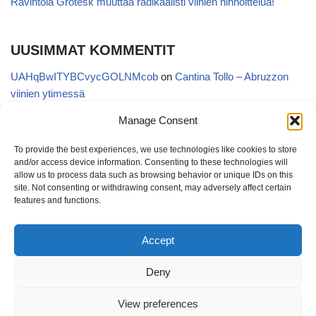
Ravintola Grotesk muuttaa radikaalisti viinien hinnoittelua!
UUSIMMAT KOMMENTIT
UAHqBwITYBCvycGOLNMcob
on
Cantina Tollo – Abruzzon
viinien ytimessä
EgVGGttRTxKfbqUaWNglb
on
Cantina Tollo – Abruzzon viinien
Manage Consent
ytimessä
To provide the best experiences, we use technologies like cookies to store
Anonymous
on
Kyläviini Riojasta – Ortega Ezquerro Vino de
and/or access device information. Consenting to these technologies will
Tudelilla Crianza 2018 (Alko 14,88 €)
allow us to process data such as browsing behavior or unique IDs on this
site. Not consenting or withdrawing consent, may adversely affect certain
Copatinto
on
Kyläviini Riojasta – Ortega Ezquerro Vino de
features and functions.
Tudelilla Crianza 2018 (Alko 14,88 €)
Accept
Sanna van Herwaarden
on
Kyläviini Riojasta – Ortega Ezquerro
Vino de Tudelilla Crianza 2018 (Alko 14,88 €)
Deny
View preferences